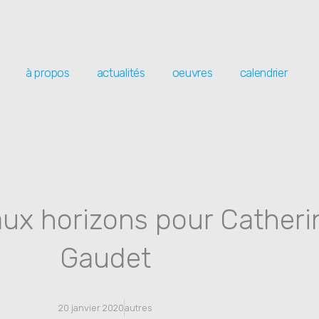
à propos
actualités
oeuvres
calendrier
ux horizons pour Catheri
Gaudet
20 janvier 2020
autres