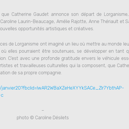
n que Catherine Gaudet annonce son départ de Lorganisme
Caroline Laurin-Beaucage, Amélie Rajotte, Anne Thériault et S
nouvelles opportunités artistiques et créatives.
rices de Lorganisme ont imaginé un lieu où mettre au monde leu
 où elles pourraient être soutenues, se développer en tant qu
tion. C’est avec une profonde gratitude envers le véhicule esse
rtistes et travailleuses culturelles qui la composent, que Cath
dation de sa propre compagnie.
35/janvier20?fbclid=IwAR2WBaXZeHeXYYkSACe_ZIr7YbthAP-
-c
–
photo © Caroline Désilets