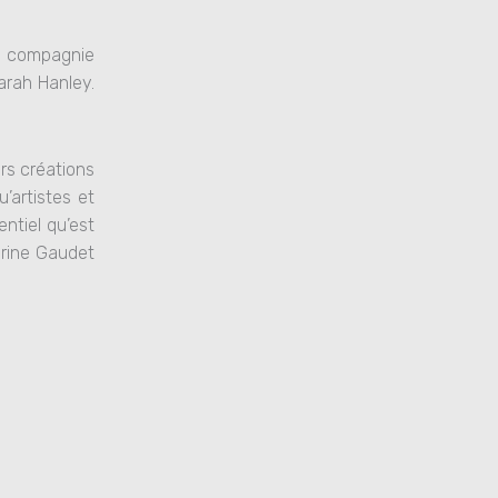
, compagnie
arah Hanley.
rs créations
’artistes et
ntiel qu’est
erine Gaudet