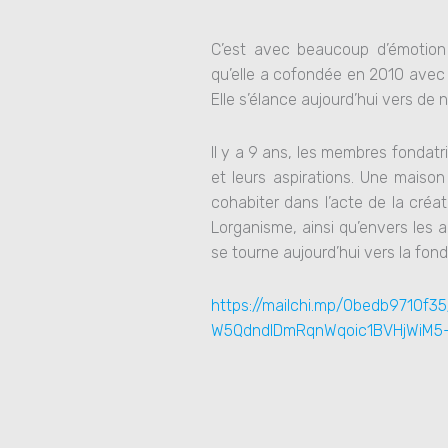
C’est avec beaucoup d’émotio
qu’elle a cofondée en 2010 avec 
Elle s’élance aujourd’hui vers de 
Il y a 9 ans, les membres fondat
et leurs aspirations. Une maison
cohabiter dans l’acte de la créa
Lorganisme, ainsi qu’envers les a
se tourne aujourd’hui vers la fon
https://mailchi.mp/0bedb9710f
W5QdndlDmRqnWqoic1BVHjWiM5