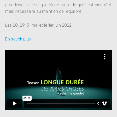
grandiose. Ici, le risque d’une faute de goût est bien réel,
mais nécessaire au maintien de l’équilibre.
Les 28, 29, 31 mai et le 1er juin 2022
En savoir plus