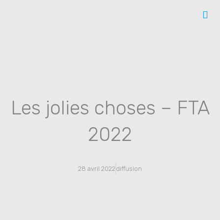
Aller
au
contenu
Les jolies choses – FTA
2022
28 avril 2022
diffusion