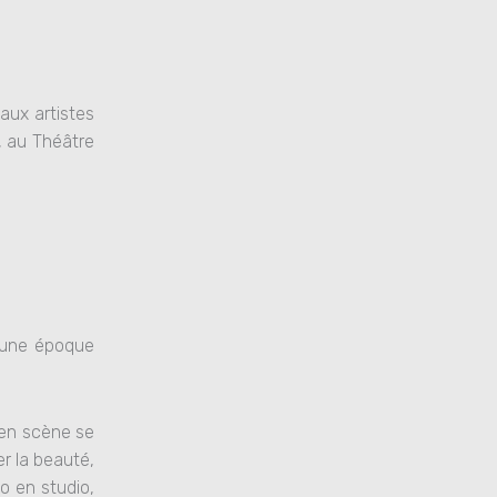
aux artistes
, au Théâtre
à une époque
 en scène se
r la beauté,
io en studio,