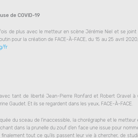
ause de COVID-19
ois de plus avec le metteur en scène Jérémie Niel et se joint 
outin pour la création de FACE-À-FACE, du 15 au 25 avril 2020
g/fr
avec tant de liberté Jean-Pierre Ronfard et Robert Gravel 
erine Gaudet. Et ils se regardent dans les yeux, FACE-À-FACE.
arquée du sceau de l’inaccessible, la chorégraphe et le metteur
rchant dans la prunelle du zouf d’en face une issue pour nomme
t finalement tout ce qu’ils passent leur vie à chercher, de stud