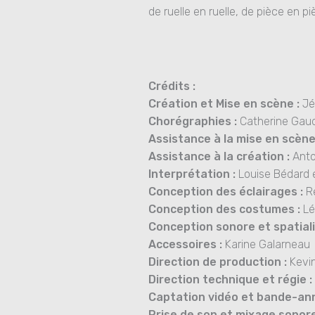
de ruelle en ruelle, de pièce en pi
Crédits :
Création et Mise en scène :
Jé
Chorégraphies :
Catherine Gau
Assistance à la mise en scène
Assistance à la création :
Anto
Interprétation :
Louise Bédard e
Conception des éclairages :
Ré
Conception des costumes :
Lé
Conception sonore et spatiali
Accessoires :
Karine Galarneau
Direction de production :
Kevin
Direction technique et régie :
Captation vidéo et bande-an
Prise de son et mixage sonore