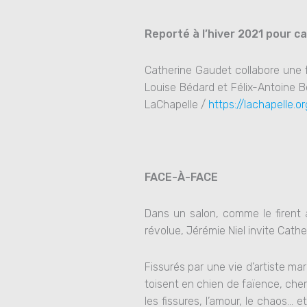
Reporté à l’hiver 2021 pour c
Catherine Gaudet collabore une f
Louise Bédard et Félix-Antoine B
LaChapelle /
https://lachapelle.or
FACE-À-FACE
Dans un salon, comme le firent 
révolue, Jérémie Niel invite Cath
Fissurés par une vie d’artiste m
toisent en chien de faïence, che
les fissures, l’amour, le chaos… e