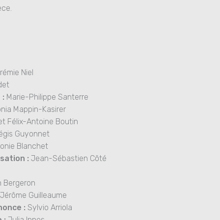
èce.
rémie Niel
det
 :
Marie-Philippe Santerre
nia Mappin-Kasirer
t Félix-Antoine Boutin
gis Guyonnet
onie Blanchet
sation :
Jean-Sébastien Côté
 Bergeron
Jérôme Guilleaume
nonce :
Sylvio Arriola
 :
Julia Innes