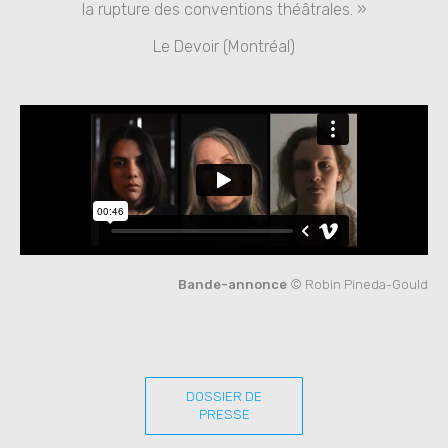
la rupture des conventions théâtrales. »
Le Devoir (Montréal)
Bande-annonce
© Robin Pineda-Gould
DOSSIER DE
PRESSE