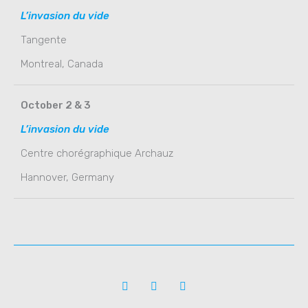
L’invasion du vide
Tangente
Montreal, Canada
October 2 & 3
L’invasion du vide
Centre chorégraphique Archauz
Hannover, Germany
F
V
I
a
i
n
c
m
s